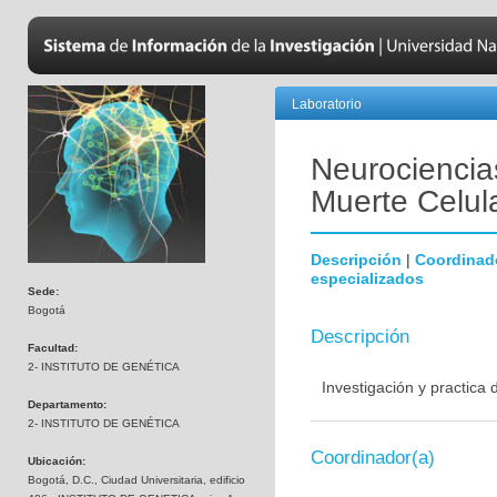
Laboratorio
Neurociencias
Muerte Celul
Descripción
|
Coordinad
especializados
Sede:
Bogotá
Descripción
Facultad:
2- INSTITUTO DE GENÉTICA
Investigación y practica
Departamento:
2- INSTITUTO DE GENÉTICA
Coordinador(a)
Ubicación:
Bogotá, D.C., Ciudad Universitaria, edificio