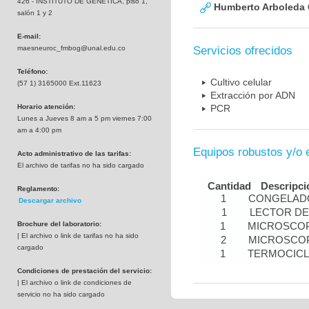
426 - INSTITUTO DE GENETICA, piso 1,
Humberto Arboleda
salón 1 y 2
E-mail:
maesneuroc_fmbog@unal.edu.co
Servicios ofrecidos
Teléfono:
Cultivo celular
(57 1) 3165000 Ext.11623
Extracción por ADN
Horario atención:
PCR
Lunes a Jueves 8 am a 5 pm viernes 7:00
am a 4:00 pm
Equipos robustos y/o 
Acto administrativo de las tarifas:
El archivo de tarifas no ha sido cargado
Cantidad
Descripci
Reglamento:
1
CONGELADO
Descargar archivo
1
LECTOR DE
Brochure del laboratorio:
1
MICROSCOP
| El archivo o link de tarifas no ha sido
2
MICROSCOP
cargado
1
TERMOCIC
Condiciones de prestación del servicio:
| El archivo o link de condiciones de
servicio no ha sido cargado