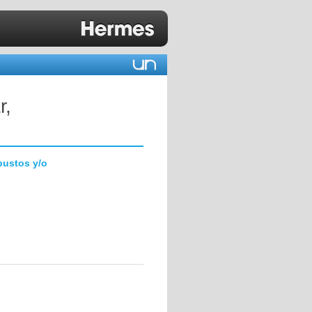
r,
bustos y/o