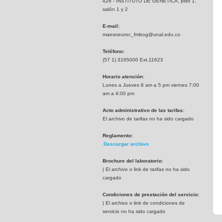
426 - INSTITUTO DE GENETICA, piso 1,
salón 1 y 2
E-mail:
maesneuroc_fmbog@unal.edu.co
Teléfono:
(57 1) 3165000 Ext.11623
Horario atención:
Lunes a Jueves 8 am a 5 pm viernes 7:00
am a 4:00 pm
Acto administrativo de las tarifas:
El archivo de tarifas no ha sido cargado
Reglamento:
Descargar archivo
Brochure del laboratorio:
| El archivo o link de tarifas no ha sido
cargado
Condiciones de prestación del servicio:
| El archivo o link de condiciones de
servicio no ha sido cargado