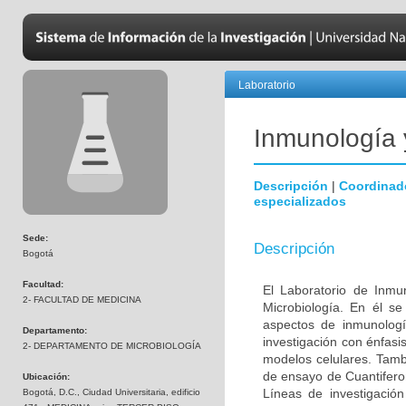
Laboratorio
Inmunología 
Descripción
|
Coordinad
especializados
Sede:
Descripción
Bogotá
Facultad:
El Laboratorio de Inmu
2- FACULTAD DE MEDICINA
Microbiología. En él s
aspectos de inmunologí
Departamento:
investigación con énfasi
2- DEPARTAMENTO DE MICROBIOLOGÍA
modelos celulares. Tambi
de ensayo de Cuantiferon
Ubicación:
Líneas de investigació
Bogotá, D.C., Ciudad Universitaria, edificio