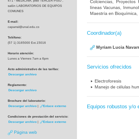
471 - MEDICINA, piso TERCER PISO ,
Colciencias, Proyectos
salón LABORATORIOS DE EQUIPOS
líneas Vacunas, Inmunol
COMUNES
Maestría en Bioquímica, 
E-mail:
caparral@unal.edu.co
Coordinador(a)
Teléfono:
(57 1) 3165000 Ext.15016
Myriam Lucia Navarr
Horario atención:
Lunes a Viernes 7am a 6pm
Servicios ofrecidos
Acto administrativo de las tarifas:
Descargar archivo
Electroforesis
Reglamento:
Manejo de células hum
Descargar archivo
Brochure del laboratorio:
Equipos robustos y/o 
Descargar archivo
|
Enlace externo
Condiciones de prestación del servicio:
Descargar archivo
|
Enlace externo
Página web