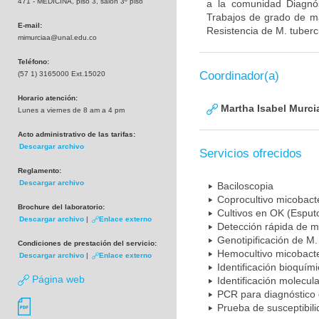
471 - MEDICINA, piso 3, salón 3º piso
a la comunidad Diagnó
Trabajos de grado de ma
E-mail:
Resistencia de M. tuberc
mimurciaa@unal.edu.co
Teléfono:
Coordinador(a)
(57 1) 3165000 Ext.15020
Horario atención:
Martha Isabel Murci
Lunes a viernes de 8 am a 4 pm
Acto administrativo de las tarifas:
Descargar archivo
Servicios ofrecidos
Reglamento:
Descargar archivo
Baciloscopia
Coprocultivo micobact
Brochure del laboratorio:
Cultivos en OK (Esputo
Descargar archivo
|
Enlace externo
Detección rápida de m
Genotipificación de M.
Condiciones de prestación del servicio:
Hemocultivo micobacte
Descargar archivo
|
Enlace externo
Identificación bioquím
Página web
Identificación molecul
PCR para diagnóstico 
Prueba de susceptibil