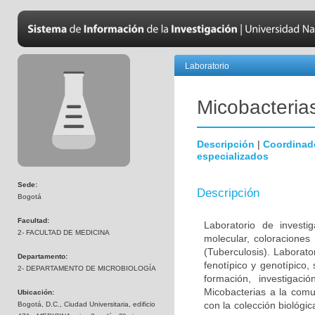
Laboratorio
Micobacteria
Descripción
|
Coordinad
especializados
Sede:
Descripción
Bogotá
Facultad:
Laboratorio de investi
2- FACULTAD DE MEDICINA
molecular, coloraciones
(Tuberculosis). Laborato
Departamento:
fenotípico y genotípico,
2- DEPARTAMENTO DE MICROBIOLOGÍA
formación, investigaci
Micobacterias a la comu
Ubicación:
con la colección biológi
Bogotá, D.C., Ciudad Universitaria, edificio