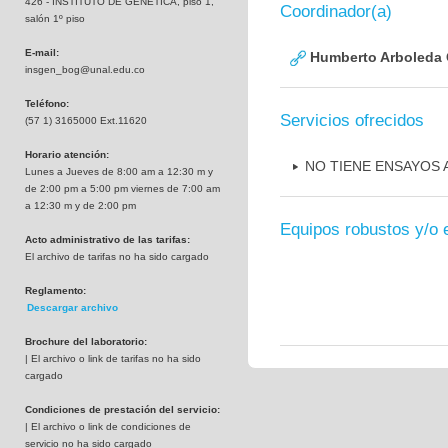
426 - INSTITUTO DE GENETICA, piso 1,
Coordinador(a)
salón 1º piso
E-mail:
Humberto Arboleda
insgen_bog@unal.edu.co
Teléfono:
Servicios ofrecidos
(57 1) 3165000 Ext.11620
Horario atención:
NO TIENE ENSAYOS
Lunes a Jueves de 8:00 am a 12:30 m y
de 2:00 pm a 5:00 pm viernes de 7:00 am
a 12:30 m y de 2:00 pm
Equipos robustos y/o 
Acto administrativo de las tarifas:
El archivo de tarifas no ha sido cargado
Reglamento:
Descargar archivo
Brochure del laboratorio:
| El archivo o link de tarifas no ha sido
cargado
Condiciones de prestación del servicio:
| El archivo o link de condiciones de
servicio no ha sido cargado