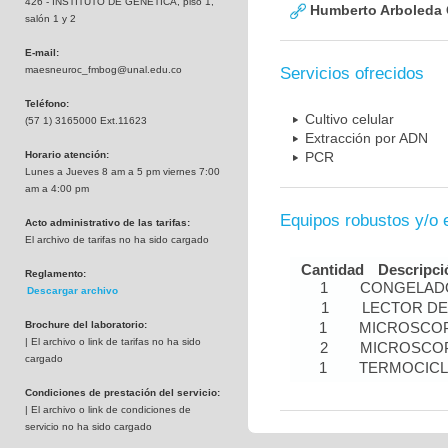
426 - INSTITUTO DE GENETICA, piso 1,
Humberto Arboleda
salón 1 y 2
E-mail:
maesneuroc_fmbog@unal.edu.co
Servicios ofrecidos
Teléfono:
Cultivo celular
(57 1) 3165000 Ext.11623
Extracción por ADN
Horario atención:
PCR
Lunes a Jueves 8 am a 5 pm viernes 7:00
am a 4:00 pm
Equipos robustos y/o 
Acto administrativo de las tarifas:
El archivo de tarifas no ha sido cargado
Cantidad
Descripci
Reglamento:
1
CONGELADO
Descargar archivo
1
LECTOR DE
Brochure del laboratorio:
1
MICROSCOP
| El archivo o link de tarifas no ha sido
2
MICROSCOP
cargado
1
TERMOCIC
Condiciones de prestación del servicio:
| El archivo o link de condiciones de
servicio no ha sido cargado