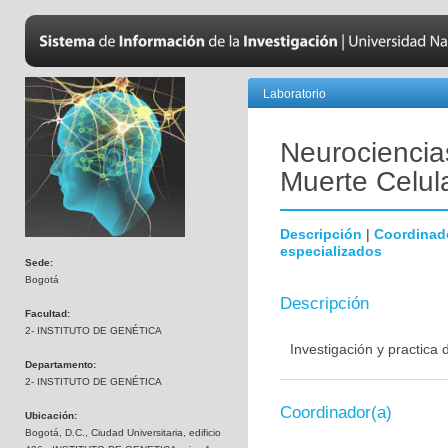
Laboratorio
Neurociencias
Muerte Celul
Descripción
|
Coordinad
especializados
Sede:
Bogotá
Descripción
Facultad:
2- INSTITUTO DE GENÉTICA
Investigación y practica
Departamento:
2- INSTITUTO DE GENÉTICA
Coordinador(a)
Ubicación:
Bogotá, D.C., Ciudad Universitaria, edificio