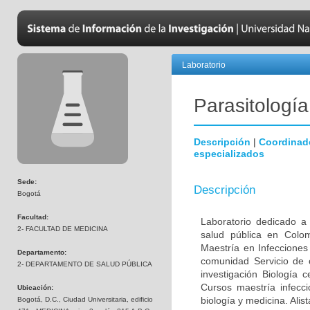
Laboratorio
Parasitología
Descripción
|
Coordinad
especializados
Sede:
Descripción
Bogotá
Facultad:
Laboratorio dedicado a 
2- FACULTAD DE MEDICINA
salud pública en Colo
Maestría en Infecciones 
Departamento:
comunidad Servicio de 
2- DEPARTAMENTO DE SALUD PÚBLICA
investigación Biología 
Cursos maestría infecc
Ubicación:
biología y medicina. Alis
Bogotá, D.C., Ciudad Universitaria, edificio