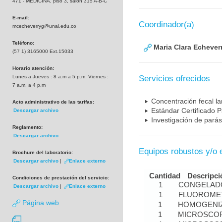
471 - MEDICINA, piso 3, salón 315 A-B-C
E-mail:
Coordinador(a)
mcecheverryg@unal.edu.co
Teléfono:
Maria Clara Echever
(57 1) 3165000 Ext.15033
Horario atención:
Lunes a Jueves : 8 a.m a 5 p.m. Viernes :
Servicios ofrecidos
7 a.m. a 4 p.m
Concentración fecal l
Acto administrativo de las tarifas:
Estándar Certificado P
Descargar archivo
Investigación de parás
Reglamento:
Descargar archivo
Equipos robustos y/o 
Brochure del laboratorio:
Descargar archivo
|
Enlace externo
Cantidad
Descripci
Condiciones de prestación del servicio:
1
CONGELAD
Descargar archivo
|
Enlace externo
1
FLUOROME
Página web
1
HOMOGENIZ
1
MICROSCOP