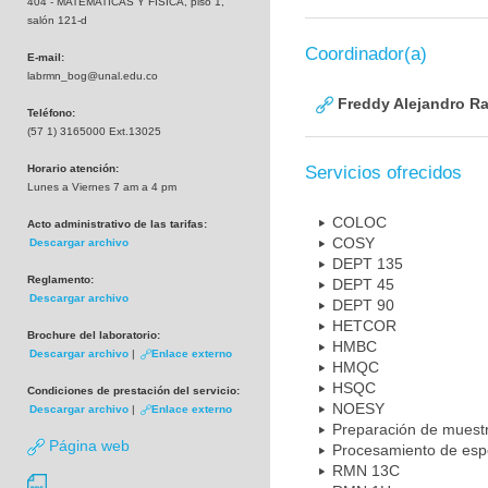
404 - MATEMATICAS Y FISICA, piso 1,
salón 121-d
Coordinador(a)
E-mail:
labrmn_bog@unal.edu.co
Freddy Alejandro R
Teléfono:
(57 1) 3165000 Ext.13025
Horario atención:
Servicios ofrecidos
Lunes a Viernes 7 am a 4 pm
COLOC
Acto administrativo de las tarifas:
COSY
Descargar archivo
DEPT 135
Reglamento:
DEPT 45
Descargar archivo
DEPT 90
HETCOR
Brochure del laboratorio:
HMBC
Descargar archivo
|
Enlace externo
HMQC
HSQC
Condiciones de prestación del servicio:
NOESY
Descargar archivo
|
Enlace externo
Preparación de muest
Página web
Procesamiento de esp
RMN 13C