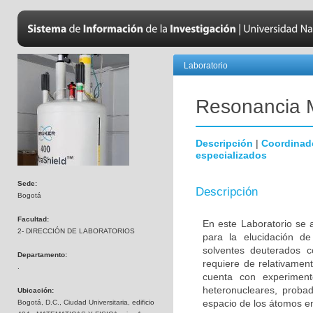
Laboratorio
Resonancia 
Descripción
|
Coordinad
especializados
Sede:
Descripción
Bogotá
Facultad:
En este Laboratorio se 
2- DIRECCIÓN DE LABORATORIOS
para la elucidación d
solventes deuterados c
Departamento:
requiere de relativamen
.
cuenta con experimen
heteronucleares, probad
Ubicación:
espacio de los átomos en
Bogotá, D.C., Ciudad Universitaria, edificio