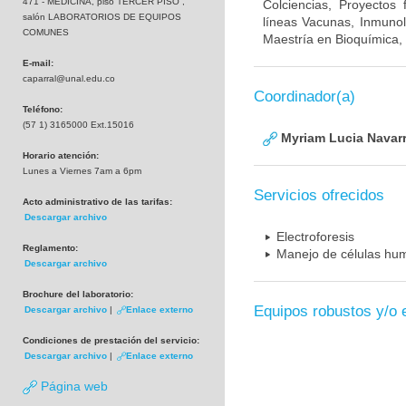
471 - MEDICINA, piso TERCER PISO ,
Colciencias, Proyectos
salón LABORATORIOS DE EQUIPOS
líneas Vacunas, Inmunol
COMUNES
Maestría en Bioquímica, 
E-mail:
caparral@unal.edu.co
Coordinador(a)
Teléfono:
(57 1) 3165000 Ext.15016
Myriam Lucia Navarr
Horario atención:
Lunes a Viernes 7am a 6pm
Servicios ofrecidos
Acto administrativo de las tarifas:
Descargar archivo
Electroforesis
Reglamento:
Manejo de células hum
Descargar archivo
Brochure del laboratorio:
Equipos robustos y/o 
Descargar archivo
|
Enlace externo
Condiciones de prestación del servicio:
Descargar archivo
|
Enlace externo
Página web