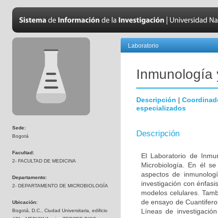
Laboratorio
Inmunología 
Descripción
|
Coordinad
especializados
Sede:
Descripción
Bogotá
Facultad:
El Laboratorio de Inmu
2- FACULTAD DE MEDICINA
Microbiología. En él s
aspectos de inmunologí
Departamento:
investigación con énfasi
2- DEPARTAMENTO DE MICROBIOLOGÍA
modelos celulares. Tambi
de ensayo de Cuantiferon
Ubicación:
Líneas de investigació
Bogotá, D.C., Ciudad Universitaria, edificio