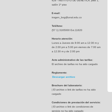
426 - INSTITUTO DE GENETICA, piso 1,
salón 1º piso
E-mail:
insgen_bog@unal.edu.co
Teléfono:
(57 1) 3165000 Ext.11620
Horario atención:
Lunes a Jueves de 8:00 am a 12:30 m y
de 2:00 pm a 5:00 pm viernes de 7:00 am
a 12:30 m y de 2:00 pm
Acto administrativo de las tarifas:
El archivo de tarifas no ha sido cargado
Reglamento:
Descargar archivo
Brochure del laboratorio:
| El archivo o link de tarifas no ha sido
cargado
Condiciones de prestación del servicio:
| El archivo o link de condiciones de
servicio no ha sido cargado