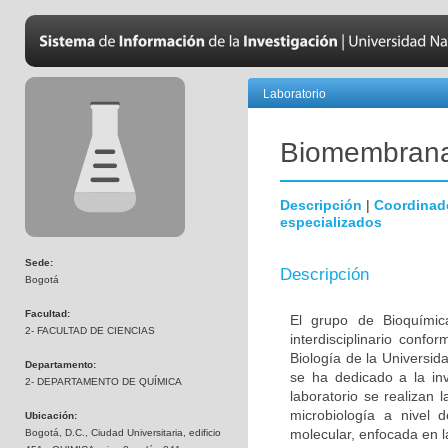
Laboratorio
Biomembran
Descripción
|
Coordinad
especializados
Sede:
Descripción
Bogotá
Facultad:
El grupo de Bioquímic
2- FACULTAD DE CIENCIAS
interdisciplinario con
Biología de la Universi
Departamento:
se ha dedicado a la inv
2- DEPARTAMENTO DE QUÍMICA
laboratorio se realizan 
microbiología a nivel 
Ubicación:
molecular, enfocada en l
Bogotá, D.C., Ciudad Universitaria, edificio