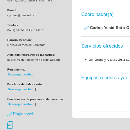
451 - QUIMICA, piso 3, salón 341
E-mail:
Coordinador(a)
cysotoo@unal.edu.co
Teléfono:
Carlos Yesid Soto O
(57 1) 3165000 Ext.14437
Horario atención:
lunes a viernes de 8am-5pm
Servicios ofrecidos
Acto administrativo de las tarifas:
Síntesis y caracteriza
El archivo de tarifas no ha sido cargado
Reglamento:
Descargar archivo
Equipos robustos y/o 
Brochure del laboratorio:
Descargar archivo
|
Condiciones de prestación del servicio:
Descargar archivo
|
Página web