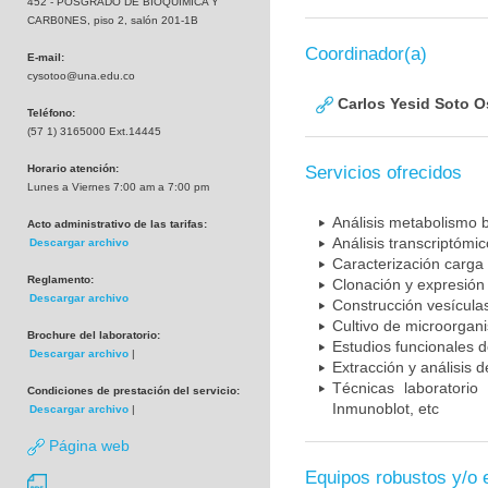
452 - POSGRADO DE BIOQUIMICA Y
CARB0NES, piso 2, salón 201-1B
Coordinador(a)
E-mail:
cysotoo@una.edu.co
Carlos Yesid Soto O
Teléfono:
(57 1) 3165000 Ext.14445
Horario atención:
Servicios ofrecidos
Lunes a Viernes 7:00 am a 7:00 pm
Análisis metabolismo 
Acto administrativo de las tarifas:
Análisis transcriptómi
Descargar archivo
Caracterización carga 
Reglamento:
Clonación y expresión 
Descargar archivo
Construcción vesícul
Cultivo de microorgan
Brochure del laboratorio:
Estudios funcionales 
Descargar archivo
|
Extracción y análisis 
Técnicas laboratorio
Condiciones de prestación del servicio:
Inmunoblot, etc
Descargar archivo
|
Página web
Equipos robustos y/o 