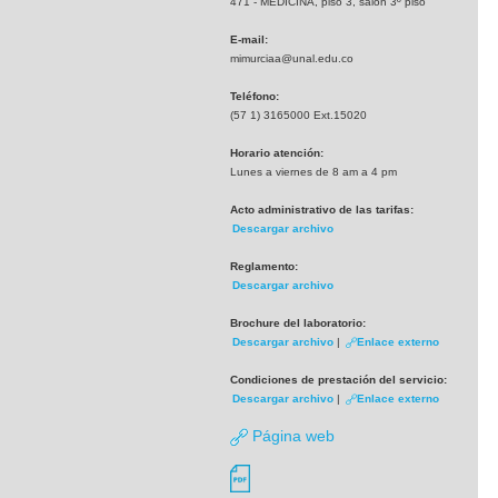
471 - MEDICINA, piso 3, salón 3º piso
E-mail:
mimurciaa@unal.edu.co
Teléfono:
(57 1) 3165000 Ext.15020
Horario atención:
Lunes a viernes de 8 am a 4 pm
Acto administrativo de las tarifas:
Descargar archivo
Reglamento:
Descargar archivo
Brochure del laboratorio:
Descargar archivo
|
Enlace externo
Condiciones de prestación del servicio:
Descargar archivo
|
Enlace externo
Página web