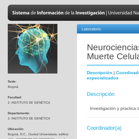
Laboratorio
Neurociencias
Muerte Celul
Descripción
|
Coordinad
especializados
Sede:
Bogotá
Descripción
Facultad:
2- INSTITUTO DE GENÉTICA
Investigación y practica
Departamento:
2- INSTITUTO DE GENÉTICA
Coordinador(a)
Ubicación:
Bogotá, D.C., Ciudad Universitaria, edificio