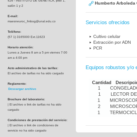
426 - INSTITUTO DE GENETICA, piso 1,
Humberto Arboleda
salón 1 y 2
E-mail:
maesneuroc_fmbog@unal.edu.co
Servicios ofrecidos
Teléfono:
Cultivo celular
(57 1) 3165000 Ext.11623
Extracción por ADN
Horario atención:
PCR
Lunes a Jueves 8 am a 5 pm viernes 7:00
am a 4:00 pm
Equipos robustos y/o 
Acto administrativo de las tarifas:
El archivo de tarifas no ha sido cargado
Cantidad
Descripci
Reglamento:
1
CONGELADO
Descargar archivo
1
LECTOR DE
Brochure del laboratorio:
1
MICROSCOP
| El archivo o link de tarifas no ha sido
2
MICROSCOP
cargado
1
TERMOCIC
Condiciones de prestación del servicio:
| El archivo o link de condiciones de
servicio no ha sido cargado