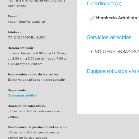
426 - INSTITUTO DE GENETICA, piso 1,
Coordinador(a)
salón 1º piso
E-mail:
Humberto Arboleda
insgen_bog@unal.edu.co
Teléfono:
Servicios ofrecidos
(57 1) 3165000 Ext.11620
Horario atención:
NO TIENE ENSAYOS
Lunes a Jueves de 8:00 am a 12:30 m y
de 2:00 pm a 5:00 pm viernes de 7:00 am
a 12:30 m y de 2:00 pm
Equipos robustos y/o 
Acto administrativo de las tarifas:
El archivo de tarifas no ha sido cargado
Reglamento:
Descargar archivo
Brochure del laboratorio:
| El archivo o link de tarifas no ha sido
cargado
Condiciones de prestación del servicio:
| El archivo o link de condiciones de
servicio no ha sido cargado