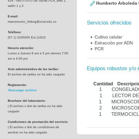
426 - INSTITUTO DE GENETICA, piso 1,
Humberto Arboleda
salón 1 y 2
E-mail:
maesneuroc_fmbog@unal.edu.co
Servicios ofrecidos
Teléfono:
Cultivo celular
(57 1) 3165000 Ext.11623
Extracción por ADN
Horario atención:
PCR
Lunes a Jueves 8 am a 5 pm viernes 7:00
am a 4:00 pm
Equipos robustos y/o 
Acto administrativo de las tarifas:
El archivo de tarifas no ha sido cargado
Cantidad
Descripci
Reglamento:
1
CONGELADO
Descargar archivo
1
LECTOR DE
Brochure del laboratorio:
1
MICROSCOP
| El archivo o link de tarifas no ha sido
2
MICROSCOP
cargado
1
TERMOCIC
Condiciones de prestación del servicio:
| El archivo o link de condiciones de
servicio no ha sido cargado