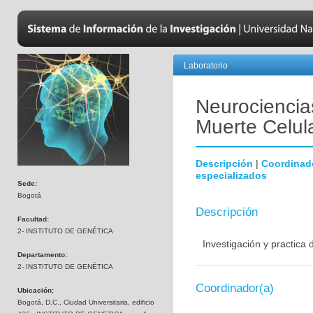
Laboratorio
Neurociencias
Muerte Celul
Descripción
|
Coordinad
especializados
Sede:
Bogotá
Descripción
Facultad:
2- INSTITUTO DE GENÉTICA
Investigación y practica
Departamento:
2- INSTITUTO DE GENÉTICA
Coordinador(a)
Ubicación:
Bogotá, D.C., Ciudad Universitaria, edificio