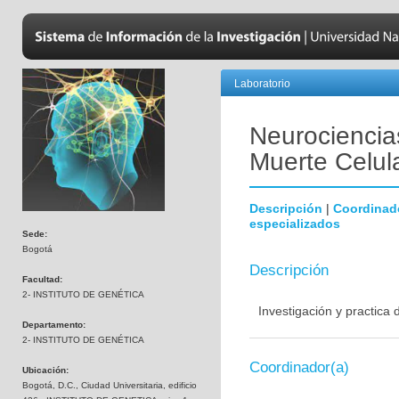
Laboratorio
Neurociencias
Muerte Celul
Descripción
|
Coordinad
especializados
Sede:
Bogotá
Descripción
Facultad:
2- INSTITUTO DE GENÉTICA
Investigación y practica
Departamento:
2- INSTITUTO DE GENÉTICA
Coordinador(a)
Ubicación:
Bogotá, D.C., Ciudad Universitaria, edificio