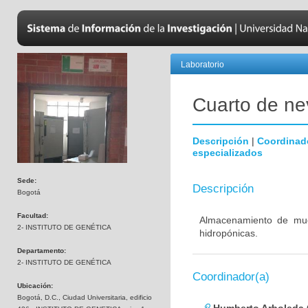
Laboratorio
Cuarto de nev
Descripción
|
Coordinad
especializados
Sede:
Descripción
Bogotá
Facultad:
Almacenamiento de mues
2- INSTITUTO DE GENÉTICA
hidropónicas.
Departamento:
2- INSTITUTO DE GENÉTICA
Coordinador(a)
Ubicación:
Bogotá, D.C., Ciudad Universitaria, edificio