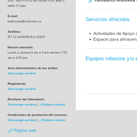
Humberto Arboleda
426 - INSTITUTO DE GENETICA, piso 1,
salón 1º piso
E-mail:
Servicios ofrecidos
jvalenciari@unal.edu.co
Teléfono:
Actividades de Apoyo a
(57 1) 3165000 Ext.11625
Espacio para almacena
Horario atención:
Lunes a Jueves 8 am a 5 pm viernes 7:00
Equipos robustos y/o 
am a 4:00 pm
Acto administrativo de las tarifas:
Descargar archivo
Reglamento:
Descargar archivo
Brochure del laboratorio:
Descargar archivo
|
Enlace externo
Condiciones de prestación del servicio:
Descargar archivo
|
Enlace externo
Página web