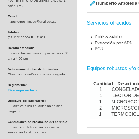
426 - INSTITUTO DE GENETICA, piso 1,
Humberto Arboleda
salón 1 y 2
E-mail:
maesneuroc_fmbog@unal.edu.co
Servicios ofrecidos
Teléfono:
Cultivo celular
(57 1) 3165000 Ext.11623
Extracción por ADN
Horario atención:
PCR
Lunes a Jueves 8 am a 5 pm viernes 7:00
am a 4:00 pm
Equipos robustos y/o 
Acto administrativo de las tarifas:
El archivo de tarifas no ha sido cargado
Cantidad
Descripci
Reglamento:
1
CONGELADO
Descargar archivo
1
LECTOR DE
Brochure del laboratorio:
1
MICROSCOP
| El archivo o link de tarifas no ha sido
2
MICROSCOP
cargado
1
TERMOCIC
Condiciones de prestación del servicio:
| El archivo o link de condiciones de
servicio no ha sido cargado