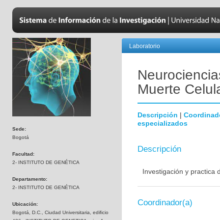
Laboratorio
Neurociencias
Muerte Celul
Descripción
|
Coordinad
especializados
Sede:
Bogotá
Descripción
Facultad:
2- INSTITUTO DE GENÉTICA
Investigación y practica
Departamento:
2- INSTITUTO DE GENÉTICA
Coordinador(a)
Ubicación:
Bogotá, D.C., Ciudad Universitaria, edificio