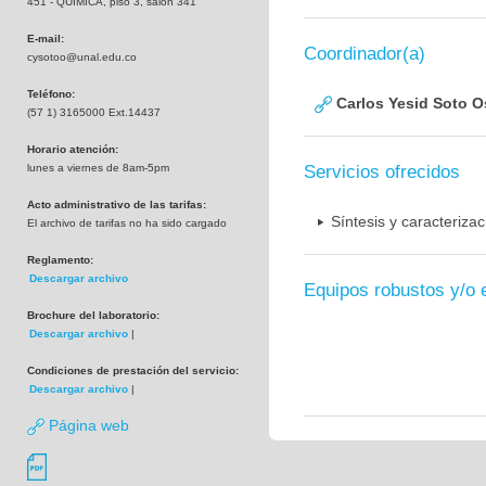
451 - QUIMICA, piso 3, salón 341
E-mail:
Coordinador(a)
cysotoo@unal.edu.co
Teléfono:
Carlos Yesid Soto O
(57 1) 3165000 Ext.14437
Horario atención:
lunes a viernes de 8am-5pm
Servicios ofrecidos
Acto administrativo de las tarifas:
Síntesis y caracteriza
El archivo de tarifas no ha sido cargado
Reglamento:
Descargar archivo
Equipos robustos y/o 
Brochure del laboratorio:
Descargar archivo
|
Condiciones de prestación del servicio:
Descargar archivo
|
Página web