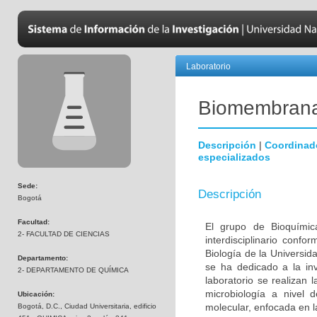
Laboratorio
Biomembran
Descripción
|
Coordinad
especializados
Sede:
Descripción
Bogotá
Facultad:
El grupo de Bioquímic
2- FACULTAD DE CIENCIAS
interdisciplinario con
Biología de la Universi
Departamento:
se ha dedicado a la inv
2- DEPARTAMENTO DE QUÍMICA
laboratorio se realizan 
microbiología a nivel 
Ubicación:
molecular, enfocada en l
Bogotá, D.C., Ciudad Universitaria, edificio