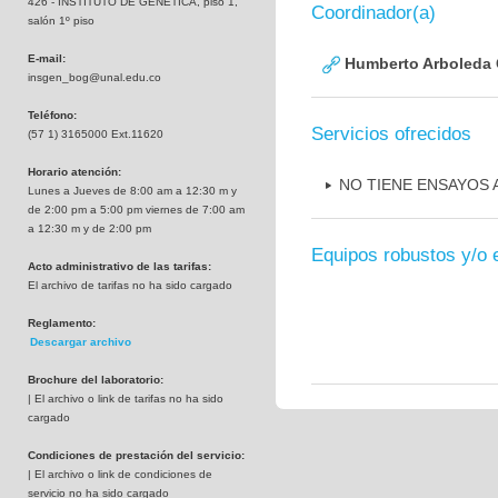
426 - INSTITUTO DE GENETICA, piso 1,
Coordinador(a)
salón 1º piso
E-mail:
Humberto Arboleda
insgen_bog@unal.edu.co
Teléfono:
Servicios ofrecidos
(57 1) 3165000 Ext.11620
Horario atención:
NO TIENE ENSAYOS
Lunes a Jueves de 8:00 am a 12:30 m y
de 2:00 pm a 5:00 pm viernes de 7:00 am
a 12:30 m y de 2:00 pm
Equipos robustos y/o 
Acto administrativo de las tarifas:
El archivo de tarifas no ha sido cargado
Reglamento:
Descargar archivo
Brochure del laboratorio:
| El archivo o link de tarifas no ha sido
cargado
Condiciones de prestación del servicio:
| El archivo o link de condiciones de
servicio no ha sido cargado