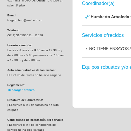
426 - INSTITUTO DE GENETICA, piso 1,
Coordinador(a)
salón 1º piso
E-mail:
Humberto Arboleda
insgen_bog@unal.edu.co
Teléfono:
Servicios ofrecidos
(57 1) 3165000 Ext.11620
Horario atención:
NO TIENE ENSAYOS
Lunes a Jueves de 8:00 am a 12:30 m y
de 2:00 pm a 5:00 pm viernes de 7:00 am
a 12:30 m y de 2:00 pm
Equipos robustos y/o 
Acto administrativo de las tarifas:
El archivo de tarifas no ha sido cargado
Reglamento:
Descargar archivo
Brochure del laboratorio:
| El archivo o link de tarifas no ha sido
cargado
Condiciones de prestación del servicio:
| El archivo o link de condiciones de
servicio no ha sido cargado