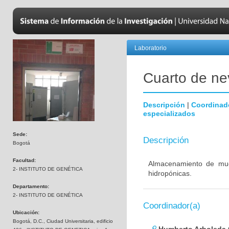
Laboratorio
Cuarto de nev
Descripción
|
Coordinad
especializados
Sede:
Descripción
Bogotá
Facultad:
Almacenamiento de mues
2- INSTITUTO DE GENÉTICA
hidropónicas.
Departamento:
2- INSTITUTO DE GENÉTICA
Coordinador(a)
Ubicación:
Bogotá, D.C., Ciudad Universitaria, edificio