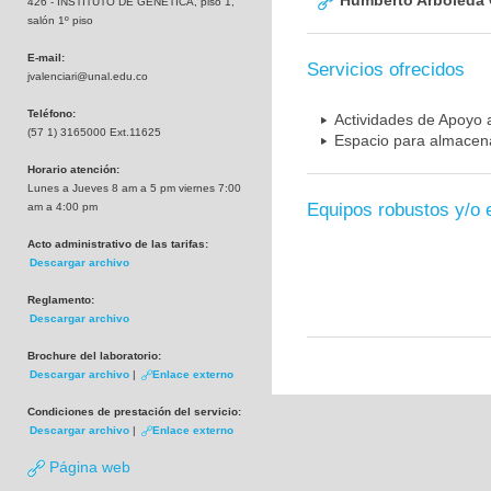
Humberto Arboleda
426 - INSTITUTO DE GENETICA, piso 1,
salón 1º piso
E-mail:
Servicios ofrecidos
jvalenciari@unal.edu.co
Teléfono:
Actividades de Apoyo a
(57 1) 3165000 Ext.11625
Espacio para almacena
Horario atención:
Lunes a Jueves 8 am a 5 pm viernes 7:00
Equipos robustos y/o 
am a 4:00 pm
Acto administrativo de las tarifas:
Descargar archivo
Reglamento:
Descargar archivo
Brochure del laboratorio:
Descargar archivo
|
Enlace externo
Condiciones de prestación del servicio:
Descargar archivo
|
Enlace externo
Página web