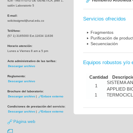
Humberto Arboleda
426 - INSTITUTO DE GENETICA, piso 1,
salón Laboratorio 5
E-mail:
Servicios ofrecidos
solicitssigmol@unal.edu.co
Teléfono:
Fragmentos
(57 1) 3165000 Ext.11634 11636
Purificación de produ
Secuenciación
Horario atención:
Lunes a Viernes 8 am a 5 pm
Acto administrativo de las tarifas:
Equipos robustos y/o 
Descargar archivo
Reglamento:
Cantidad
Descripci
Descargar archivo
SISTEMA A
1
APPLIED B
Brochure del laboratorio:
1
TERMOCIC
Descargar archivo
|
Enlace externo
Condiciones de prestación del servicio:
Descargar archivo
|
Enlace externo
Página web