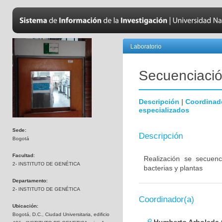
Laboratorio
Secuenciación
Descripción
|
Coordinad
especializados
Sede:
Descripción
Bogotá
Facultad:
Realización se secuenc
2- INSTITUTO DE GENÉTICA
bacterias y plantas
Departamento:
2- INSTITUTO DE GENÉTICA
Coordinador(a)
Ubicación:
Bogotá, D.C., Ciudad Universitaria, edificio