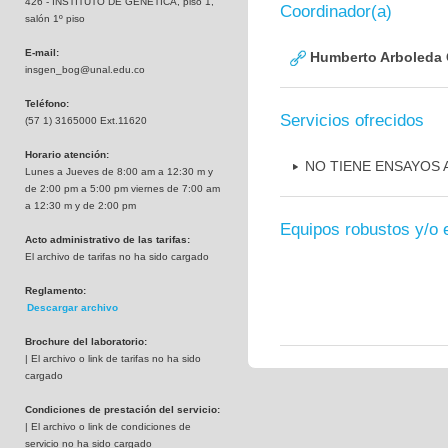
426 - INSTITUTO DE GENETICA, piso 1,
Coordinador(a)
salón 1º piso
E-mail:
Humberto Arboleda
insgen_bog@unal.edu.co
Teléfono:
Servicios ofrecidos
(57 1) 3165000 Ext.11620
Horario atención:
NO TIENE ENSAYOS
Lunes a Jueves de 8:00 am a 12:30 m y
de 2:00 pm a 5:00 pm viernes de 7:00 am
a 12:30 m y de 2:00 pm
Equipos robustos y/o 
Acto administrativo de las tarifas:
El archivo de tarifas no ha sido cargado
Reglamento:
Descargar archivo
Brochure del laboratorio:
| El archivo o link de tarifas no ha sido
cargado
Condiciones de prestación del servicio:
| El archivo o link de condiciones de
servicio no ha sido cargado