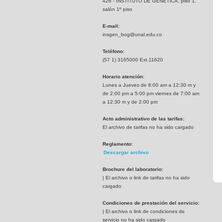
426 - INSTITUTO DE GENETICA, piso 1,
salón 1º piso
E-mail:
insgen_bog@unal.edu.co
Teléfono:
(57 1) 3165000 Ext.11620
Horario atención:
Lunes a Jueves de 8:00 am a 12:30 m y
de 2:00 pm a 5:00 pm viernes de 7:00 am
a 12:30 m y de 2:00 pm
Acto administrativo de las tarifas:
El archivo de tarifas no ha sido cargado
Reglamento:
Descargar archivo
Brochure del laboratorio:
| El archivo o link de tarifas no ha sido
cargado
Condiciones de prestación del servicio:
| El archivo o link de condiciones de
servicio no ha sido cargado