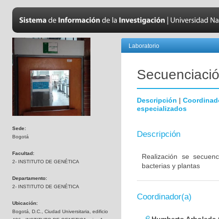
Laboratorio
Secuenciación
Descripción
|
Coordinad
especializados
Sede:
Descripción
Bogotá
Facultad:
Realización se secuenc
2- INSTITUTO DE GENÉTICA
bacterias y plantas
Departamento:
2- INSTITUTO DE GENÉTICA
Coordinador(a)
Ubicación:
Bogotá, D.C., Ciudad Universitaria, edificio