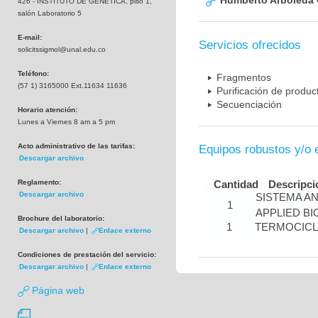
Humberto Arboleda
426 - INSTITUTO DE GENETICA, piso 1,
salón Laboratorio 5
E-mail:
Servicios ofrecidos
solicitssigmol@unal.edu.co
Teléfono:
Fragmentos
(57 1) 3165000 Ext.11634 11636
Purificación de produ
Secuenciación
Horario atención:
Lunes a Viernes 8 am a 5 pm
Acto administrativo de las tarifas:
Equipos robustos y/o 
Descargar archivo
Reglamento:
Cantidad
Descripci
Descargar archivo
SISTEMA A
1
APPLIED B
Brochure del laboratorio:
1
TERMOCIC
Descargar archivo
|
Enlace externo
Condiciones de prestación del servicio:
Descargar archivo
|
Enlace externo
Página web