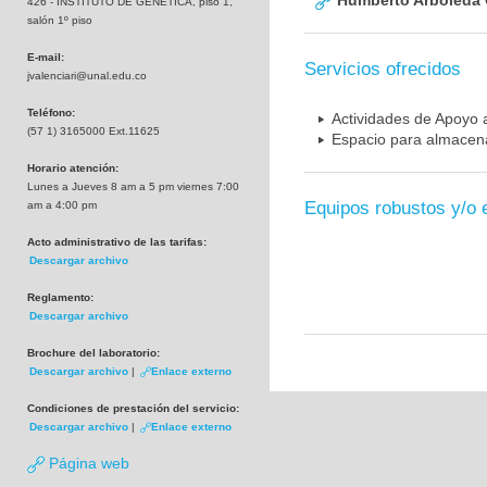
Humberto Arboleda
426 - INSTITUTO DE GENETICA, piso 1,
salón 1º piso
E-mail:
Servicios ofrecidos
jvalenciari@unal.edu.co
Teléfono:
Actividades de Apoyo a
(57 1) 3165000 Ext.11625
Espacio para almacena
Horario atención:
Lunes a Jueves 8 am a 5 pm viernes 7:00
Equipos robustos y/o 
am a 4:00 pm
Acto administrativo de las tarifas:
Descargar archivo
Reglamento:
Descargar archivo
Brochure del laboratorio:
Descargar archivo
|
Enlace externo
Condiciones de prestación del servicio:
Descargar archivo
|
Enlace externo
Página web