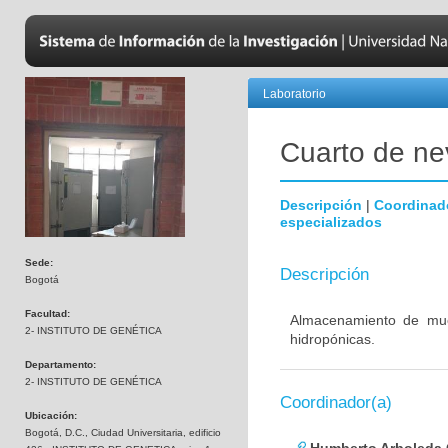
Laboratorio
Cuarto de nev
Descripción
|
Coordinad
especializados
Sede:
Descripción
Bogotá
Facultad:
Almacenamiento de mues
2- INSTITUTO DE GENÉTICA
hidropónicas.
Departamento:
2- INSTITUTO DE GENÉTICA
Coordinador(a)
Ubicación:
Bogotá, D.C., Ciudad Universitaria, edificio