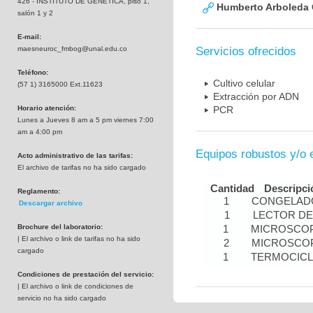
426 - INSTITUTO DE GENETICA, piso 1,
Humberto Arboleda
salón 1 y 2
E-mail:
maesneuroc_fmbog@unal.edu.co
Servicios ofrecidos
Teléfono:
Cultivo celular
(57 1) 3165000 Ext.11623
Extracción por ADN
Horario atención:
PCR
Lunes a Jueves 8 am a 5 pm viernes 7:00
am a 4:00 pm
Equipos robustos y/o 
Acto administrativo de las tarifas:
El archivo de tarifas no ha sido cargado
Cantidad
Descripci
Reglamento:
1
CONGELADO
Descargar archivo
1
LECTOR DE
Brochure del laboratorio:
1
MICROSCOP
| El archivo o link de tarifas no ha sido
2
MICROSCOP
cargado
1
TERMOCIC
Condiciones de prestación del servicio:
| El archivo o link de condiciones de
servicio no ha sido cargado