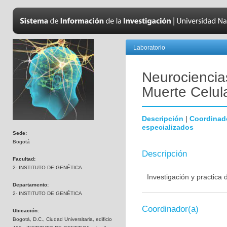
Laboratorio
Neurociencias
Muerte Celul
Descripción
|
Coordinad
especializados
Sede:
Bogotá
Descripción
Facultad:
2- INSTITUTO DE GENÉTICA
Investigación y practica
Departamento:
2- INSTITUTO DE GENÉTICA
Coordinador(a)
Ubicación:
Bogotá, D.C., Ciudad Universitaria, edificio