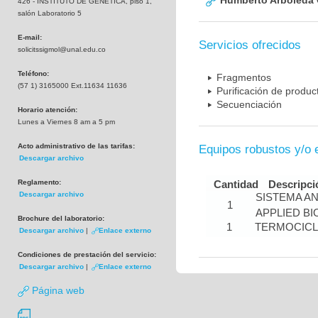
Humberto Arboleda
426 - INSTITUTO DE GENETICA, piso 1,
salón Laboratorio 5
E-mail:
Servicios ofrecidos
solicitssigmol@unal.edu.co
Teléfono:
Fragmentos
(57 1) 3165000 Ext.11634 11636
Purificación de produ
Secuenciación
Horario atención:
Lunes a Viernes 8 am a 5 pm
Acto administrativo de las tarifas:
Equipos robustos y/o 
Descargar archivo
Reglamento:
Cantidad
Descripci
Descargar archivo
SISTEMA A
1
APPLIED B
Brochure del laboratorio:
1
TERMOCIC
Descargar archivo
|
Enlace externo
Condiciones de prestación del servicio:
Descargar archivo
|
Enlace externo
Página web