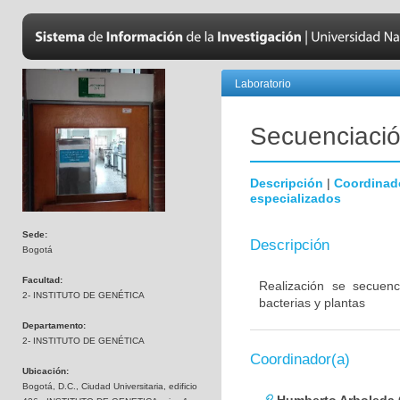
Laboratorio
Secuenciación
Descripción
|
Coordinad
especializados
Sede:
Descripción
Bogotá
Facultad:
Realización se secuenc
2- INSTITUTO DE GENÉTICA
bacterias y plantas
Departamento:
2- INSTITUTO DE GENÉTICA
Coordinador(a)
Ubicación:
Bogotá, D.C., Ciudad Universitaria, edificio