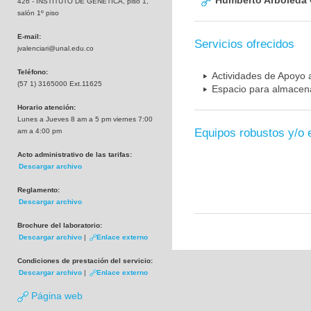
Humberto Arboleda
426 - INSTITUTO DE GENETICA, piso 1,
salón 1º piso
E-mail:
Servicios ofrecidos
jvalenciari@unal.edu.co
Teléfono:
Actividades de Apoyo a
(57 1) 3165000 Ext.11625
Espacio para almacena
Horario atención:
Lunes a Jueves 8 am a 5 pm viernes 7:00
Equipos robustos y/o 
am a 4:00 pm
Acto administrativo de las tarifas:
Descargar archivo
Reglamento:
Descargar archivo
Brochure del laboratorio:
Descargar archivo
|
Enlace externo
Condiciones de prestación del servicio:
Descargar archivo
|
Enlace externo
Página web