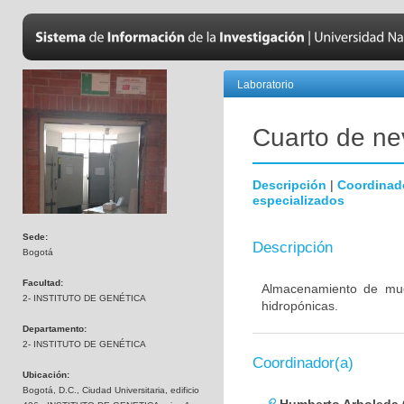
Laboratorio
Cuarto de nev
Descripción
|
Coordinad
especializados
Sede:
Descripción
Bogotá
Facultad:
Almacenamiento de mues
2- INSTITUTO DE GENÉTICA
hidropónicas.
Departamento:
2- INSTITUTO DE GENÉTICA
Coordinador(a)
Ubicación:
Bogotá, D.C., Ciudad Universitaria, edificio