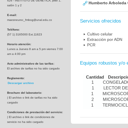
426 - INSTITUTO DE GENETICA, piso 1,
Humberto Arboleda
salón 1 y 2
E-mail:
maesneuroc_fmbog@unal.edu.co
Servicios ofrecidos
Teléfono:
Cultivo celular
(57 1) 3165000 Ext.11623
Extracción por ADN
Horario atención:
PCR
Lunes a Jueves 8 am a 5 pm viernes 7:00
am a 4:00 pm
Equipos robustos y/o 
Acto administrativo de las tarifas:
El archivo de tarifas no ha sido cargado
Cantidad
Descripci
Reglamento:
1
CONGELADO
Descargar archivo
1
LECTOR DE
Brochure del laboratorio:
1
MICROSCOP
| El archivo o link de tarifas no ha sido
2
MICROSCOP
cargado
1
TERMOCIC
Condiciones de prestación del servicio:
| El archivo o link de condiciones de
servicio no ha sido cargado