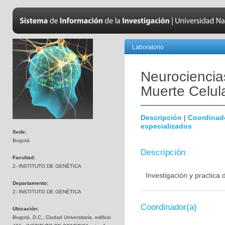
Laboratorio
Neurociencias
Muerte Celul
Descripción
|
Coordinad
especializados
Sede:
Bogotá
Descripción
Facultad:
2- INSTITUTO DE GENÉTICA
Investigación y practica
Departamento:
2- INSTITUTO DE GENÉTICA
Coordinador(a)
Ubicación:
Bogotá, D.C., Ciudad Universitaria, edificio