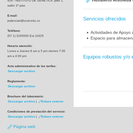
Humberto Arboleda
426 - INSTITUTO DE GENETICA, piso 1,
salón 1º piso
E-mail:
Servicios ofrecidos
jvalenciari@unal.edu.co
Teléfono:
Actividades de Apoyo a
(57 1) 3165000 Ext.11625
Espacio para almacena
Horario atención:
Lunes a Jueves 8 am a 5 pm viernes 7:00
Equipos robustos y/o 
am a 4:00 pm
Acto administrativo de las tarifas:
Descargar archivo
Reglamento:
Descargar archivo
Brochure del laboratorio:
Descargar archivo
|
Enlace externo
Condiciones de prestación del servicio:
Descargar archivo
|
Enlace externo
Página web