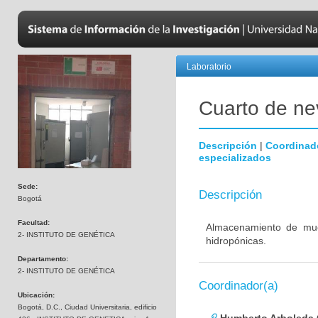
Laboratorio
Cuarto de nev
Descripción
|
Coordinad
especializados
Sede:
Descripción
Bogotá
Facultad:
Almacenamiento de mues
2- INSTITUTO DE GENÉTICA
hidropónicas.
Departamento:
2- INSTITUTO DE GENÉTICA
Coordinador(a)
Ubicación:
Bogotá, D.C., Ciudad Universitaria, edificio