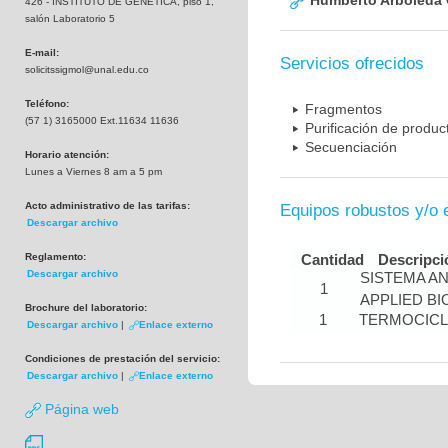
Humberto Arboleda
426 - INSTITUTO DE GENETICA, piso 1,
salón Laboratorio 5
E-mail:
Servicios ofrecidos
solicitssigmol@unal.edu.co
Teléfono:
Fragmentos
(57 1) 3165000 Ext.11634 11636
Purificación de produ
Secuenciación
Horario atención:
Lunes a Viernes 8 am a 5 pm
Acto administrativo de las tarifas:
Equipos robustos y/o 
Descargar archivo
Reglamento:
Cantidad
Descripci
Descargar archivo
SISTEMA A
1
APPLIED B
Brochure del laboratorio:
1
TERMOCIC
Descargar archivo
|
Enlace externo
Condiciones de prestación del servicio:
Descargar archivo
|
Enlace externo
Página web