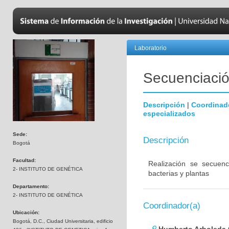
Laboratorio
Secuenciación
Descripción
|
Coordinad
especializados
Sede:
Descripción
Bogotá
Facultad:
Realización se secuenc
2- INSTITUTO DE GENÉTICA
bacterias y plantas
Departamento:
2- INSTITUTO DE GENÉTICA
Coordinador(a)
Ubicación:
Bogotá, D.C., Ciudad Universitaria, edificio