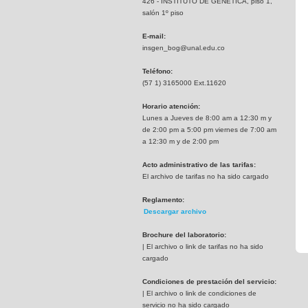
426 - INSTITUTO DE GENETICA, piso 1,
salón 1º piso
E-mail:
insgen_bog@unal.edu.co
Teléfono:
(57 1) 3165000 Ext.11620
Horario atención:
Lunes a Jueves de 8:00 am a 12:30 m y
de 2:00 pm a 5:00 pm viernes de 7:00 am
a 12:30 m y de 2:00 pm
Acto administrativo de las tarifas:
El archivo de tarifas no ha sido cargado
Reglamento:
Descargar archivo
Brochure del laboratorio:
| El archivo o link de tarifas no ha sido
cargado
Condiciones de prestación del servicio:
| El archivo o link de condiciones de
servicio no ha sido cargado