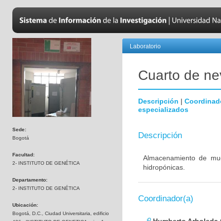
Laboratorio
Cuarto de nev
Descripción
|
Coordinad
especializados
Sede:
Descripción
Bogotá
Facultad:
Almacenamiento de mues
2- INSTITUTO DE GENÉTICA
hidropónicas.
Departamento:
2- INSTITUTO DE GENÉTICA
Coordinador(a)
Ubicación:
Bogotá, D.C., Ciudad Universitaria, edificio