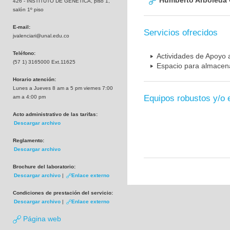
Humberto Arboleda
426 - INSTITUTO DE GENETICA, piso 1,
salón 1º piso
E-mail:
Servicios ofrecidos
jvalenciari@unal.edu.co
Teléfono:
Actividades de Apoyo a
(57 1) 3165000 Ext.11625
Espacio para almacena
Horario atención:
Lunes a Jueves 8 am a 5 pm viernes 7:00
Equipos robustos y/o 
am a 4:00 pm
Acto administrativo de las tarifas:
Descargar archivo
Reglamento:
Descargar archivo
Brochure del laboratorio:
Descargar archivo
|
Enlace externo
Condiciones de prestación del servicio:
Descargar archivo
|
Enlace externo
Página web