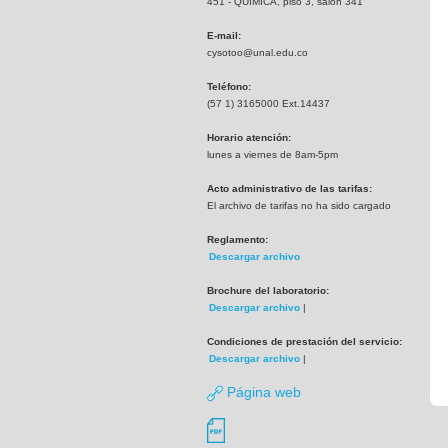
451 - QUIMICA, piso 3, salón 341
E-mail:
cysotoo@unal.edu.co
Teléfono:
(57 1) 3165000 Ext.14437
Horario atención:
lunes a viernes de 8am-5pm
Acto administrativo de las tarifas:
El archivo de tarifas no ha sido cargado
Reglamento:
Descargar archivo
Brochure del laboratorio:
Descargar archivo
|
Condiciones de prestación del servicio:
Descargar archivo
|
Página web