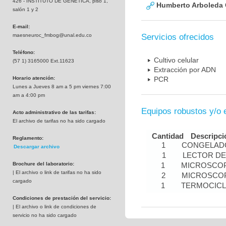
426 - INSTITUTO DE GENETICA, piso 1,
Humberto Arboleda
salón 1 y 2
E-mail:
maesneuroc_fmbog@unal.edu.co
Servicios ofrecidos
Teléfono:
Cultivo celular
(57 1) 3165000 Ext.11623
Extracción por ADN
Horario atención:
PCR
Lunes a Jueves 8 am a 5 pm viernes 7:00
am a 4:00 pm
Equipos robustos y/o 
Acto administrativo de las tarifas:
El archivo de tarifas no ha sido cargado
Cantidad
Descripci
Reglamento:
1
CONGELADO
Descargar archivo
1
LECTOR DE
Brochure del laboratorio:
1
MICROSCOP
| El archivo o link de tarifas no ha sido
2
MICROSCOP
cargado
1
TERMOCIC
Condiciones de prestación del servicio:
| El archivo o link de condiciones de
servicio no ha sido cargado