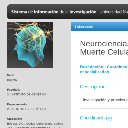
Laboratorio
Neurociencias
Muerte Celul
Descripción
|
Coordinad
especializados
Sede:
Bogotá
Descripción
Facultad:
2- INSTITUTO DE GENÉTICA
Investigación y practica
Departamento:
2- INSTITUTO DE GENÉTICA
Coordinador(a)
Ubicación:
Bogotá, D.C., Ciudad Universitaria, edificio