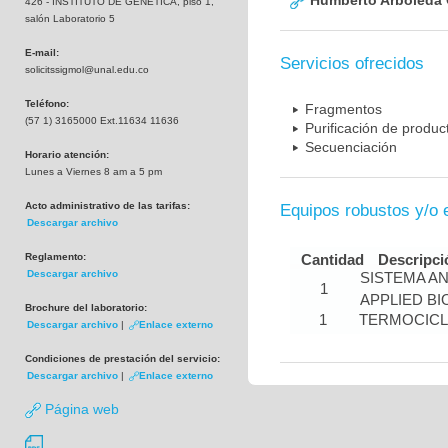
Humberto Arboleda
426 - INSTITUTO DE GENETICA, piso 1,
salón Laboratorio 5
E-mail:
Servicios ofrecidos
solicitssigmol@unal.edu.co
Teléfono:
Fragmentos
(57 1) 3165000 Ext.11634 11636
Purificación de produ
Secuenciación
Horario atención:
Lunes a Viernes 8 am a 5 pm
Acto administrativo de las tarifas:
Equipos robustos y/o 
Descargar archivo
Reglamento:
Cantidad
Descripci
Descargar archivo
SISTEMA A
1
APPLIED B
Brochure del laboratorio:
1
TERMOCIC
Descargar archivo
|
Enlace externo
Condiciones de prestación del servicio:
Descargar archivo
|
Enlace externo
Página web