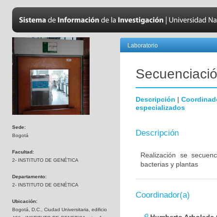
Laboratorio
Secuenciación
Descripción
|
Coordinad
especializados
Sede:
Descripción
Bogotá
Facultad:
Realización se secuenc
2- INSTITUTO DE GENÉTICA
bacterias y plantas
Departamento:
2- INSTITUTO DE GENÉTICA
Coordinador(a)
Ubicación:
Bogotá, D.C., Ciudad Universitaria, edificio