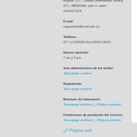
Bogotá, D.C., Ciudad Universitaria, edificio
471 - MEDICINA, piso 4, salón
412/417/419
E-mail:
caguerrerof@unal.edu.co
Teléfono:
(57 1) 3165000 Ext.15053 15052
Horario atención:
7 am a 5 pm
Acto administrativo de las tarifas:
Descargar archivo
Reglamento:
Descargar archivo
Brochure del laboratorio:
Descargar archivo
|
Enlace externo
Condiciones de prestación del servicio:
Descargar archivo
|
Enlace externo
Página web