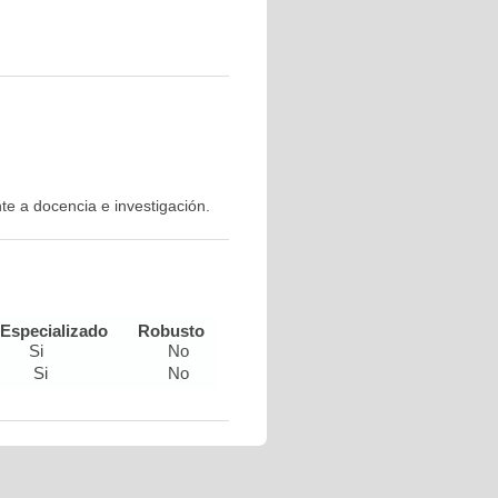
te a docencia e investigación.
Especializado
Robusto
Si
No
Si
No