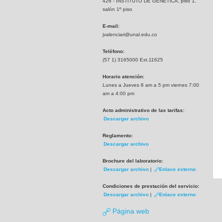
426 - INSTITUTO DE GENETICA, piso 1,
salón 1º piso
E-mail:
jvalenciari@unal.edu.co
Teléfono:
(57 1) 3165000 Ext.11625
Horario atención:
Lunes a Jueves 8 am a 5 pm viernes 7:00
am a 4:00 pm
Acto administrativo de las tarifas:
Descargar archivo
Reglamento:
Descargar archivo
Brochure del laboratorio:
Descargar archivo
|
Enlace externo
Condiciones de prestación del servicio:
Descargar archivo
|
Enlace externo
Página web