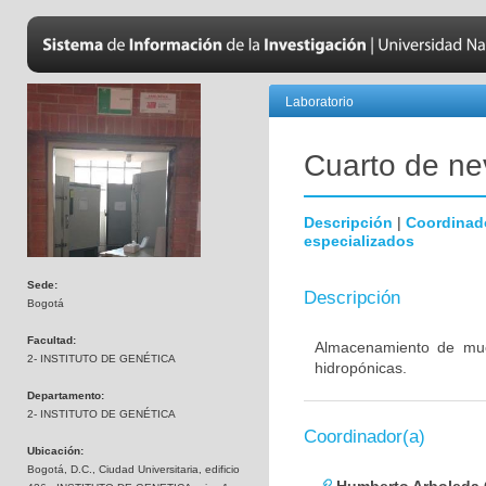
Laboratorio
Cuarto de nev
Descripción
|
Coordinad
especializados
Sede:
Descripción
Bogotá
Facultad:
Almacenamiento de mues
2- INSTITUTO DE GENÉTICA
hidropónicas.
Departamento:
2- INSTITUTO DE GENÉTICA
Coordinador(a)
Ubicación:
Bogotá, D.C., Ciudad Universitaria, edificio