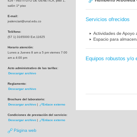
Humberto Arboleda
426 - INSTITUTO DE GENETICA, piso 1,
salón 1º piso
E-mail:
Servicios ofrecidos
jvalenciari@unal.edu.co
Teléfono:
Actividades de Apoyo a
(57 1) 3165000 Ext.11625
Espacio para almacena
Horario atención:
Lunes a Jueves 8 am a 5 pm viernes 7:00
Equipos robustos y/o 
am a 4:00 pm
Acto administrativo de las tarifas:
Descargar archivo
Reglamento:
Descargar archivo
Brochure del laboratorio:
Descargar archivo
|
Enlace externo
Condiciones de prestación del servicio:
Descargar archivo
|
Enlace externo
Página web