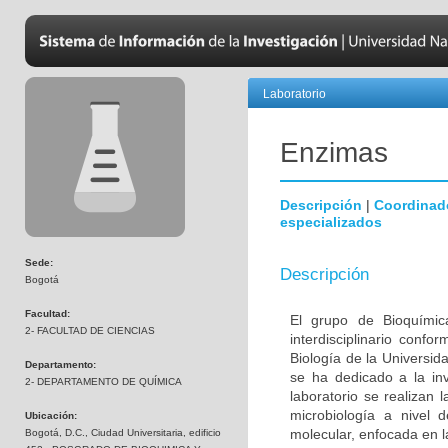
Laboratorio
Enzimas
Descripción
|
Coordinad
especializados
Sede:
Descripción
Bogotá
Facultad:
El grupo de Bioquímic
2- FACULTAD DE CIENCIAS
interdisciplinario con
Biología de la Universi
Departamento:
se ha dedicado a la inv
2- DEPARTAMENTO DE QUÍMICA
laboratorio se realizan 
microbiología a nivel 
Ubicación:
molecular, enfocada en l
Bogotá, D.C., Ciudad Universitaria, edificio