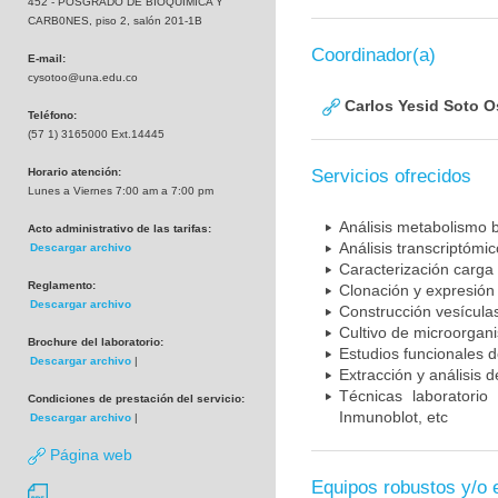
452 - POSGRADO DE BIOQUIMICA Y
CARB0NES, piso 2, salón 201-1B
Coordinador(a)
E-mail:
cysotoo@una.edu.co
Carlos Yesid Soto O
Teléfono:
(57 1) 3165000 Ext.14445
Horario atención:
Servicios ofrecidos
Lunes a Viernes 7:00 am a 7:00 pm
Análisis metabolismo 
Acto administrativo de las tarifas:
Análisis transcriptómi
Descargar archivo
Caracterización carga 
Reglamento:
Clonación y expresión 
Descargar archivo
Construcción vesícul
Cultivo de microorgan
Brochure del laboratorio:
Estudios funcionales 
Descargar archivo
|
Extracción y análisis 
Técnicas laboratorio
Condiciones de prestación del servicio:
Inmunoblot, etc
Descargar archivo
|
Página web
Equipos robustos y/o 