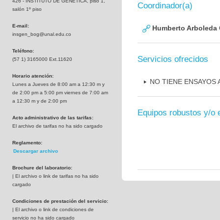
426 - INSTITUTO DE GENETICA, piso 1,
Coordinador(a)
salón 1º piso
E-mail:
Humberto Arboleda
insgen_bog@unal.edu.co
Teléfono:
Servicios ofrecidos
(57 1) 3165000 Ext.11620
Horario atención:
NO TIENE ENSAYOS
Lunes a Jueves de 8:00 am a 12:30 m y
de 2:00 pm a 5:00 pm viernes de 7:00 am
a 12:30 m y de 2:00 pm
Equipos robustos y/o 
Acto administrativo de las tarifas:
El archivo de tarifas no ha sido cargado
Reglamento:
Descargar archivo
Brochure del laboratorio:
| El archivo o link de tarifas no ha sido
cargado
Condiciones de prestación del servicio:
| El archivo o link de condiciones de
servicio no ha sido cargado