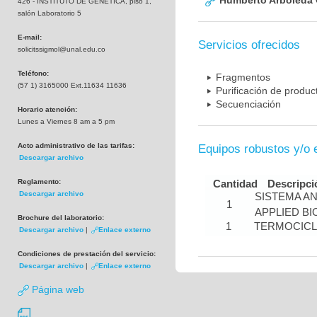
Humberto Arboleda
426 - INSTITUTO DE GENETICA, piso 1,
salón Laboratorio 5
E-mail:
Servicios ofrecidos
solicitssigmol@unal.edu.co
Teléfono:
Fragmentos
(57 1) 3165000 Ext.11634 11636
Purificación de produ
Secuenciación
Horario atención:
Lunes a Viernes 8 am a 5 pm
Acto administrativo de las tarifas:
Equipos robustos y/o 
Descargar archivo
Reglamento:
Cantidad
Descripci
Descargar archivo
SISTEMA A
1
APPLIED B
Brochure del laboratorio:
1
TERMOCIC
Descargar archivo
|
Enlace externo
Condiciones de prestación del servicio:
Descargar archivo
|
Enlace externo
Página web