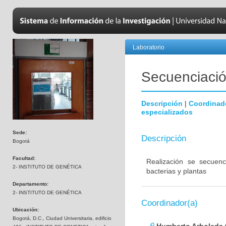
Laboratorio
Secuenciación
Descripción
|
Coordinad
especializados
Sede:
Descripción
Bogotá
Facultad:
Realización se secuenc
2- INSTITUTO DE GENÉTICA
bacterias y plantas
Departamento:
2- INSTITUTO DE GENÉTICA
Coordinador(a)
Ubicación:
Bogotá, D.C., Ciudad Universitaria, edificio