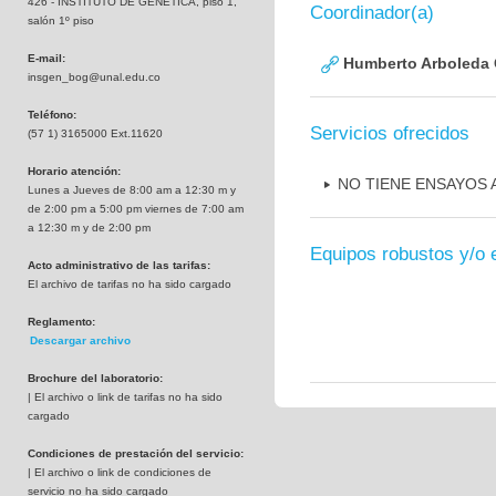
426 - INSTITUTO DE GENETICA, piso 1,
Coordinador(a)
salón 1º piso
E-mail:
Humberto Arboleda
insgen_bog@unal.edu.co
Teléfono:
Servicios ofrecidos
(57 1) 3165000 Ext.11620
Horario atención:
NO TIENE ENSAYOS
Lunes a Jueves de 8:00 am a 12:30 m y
de 2:00 pm a 5:00 pm viernes de 7:00 am
a 12:30 m y de 2:00 pm
Equipos robustos y/o 
Acto administrativo de las tarifas:
El archivo de tarifas no ha sido cargado
Reglamento:
Descargar archivo
Brochure del laboratorio:
| El archivo o link de tarifas no ha sido
cargado
Condiciones de prestación del servicio:
| El archivo o link de condiciones de
servicio no ha sido cargado