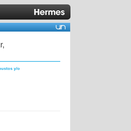
r,
bustos y/o