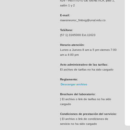
426 - INSTITUTO DE GENETICA, piso 1,
salón 1 y 2
E-mail:
maesneuroc_fmbog@unal.edu.co
Teléfono:
(57 1) 3165000 Ext.11623
Horario atención:
Lunes a Jueves 8 am a 5 pm viernes 7:00
am a 4:00 pm
Acto administrativo de las tarifas:
El archivo de tarifas no ha sido cargado
Reglamento:
Descargar archivo
Brochure del laboratorio:
| El archivo o link de tarifas no ha sido
cargado
Condiciones de prestación del servicio:
| El archivo o link de condiciones de
servicio no ha sido cargado