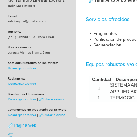
Humberto Arboleda
426 - INSTITUTO DE GENETICA, piso 1,
salón Laboratorio 5
E-mail:
Servicios ofrecidos
solicitssigmol@unal.edu.co
Teléfono:
Fragmentos
(57 1) 3165000 Ext.11634 11636
Purificación de produ
Secuenciación
Horario atención:
Lunes a Viernes 8 am a 5 pm
Acto administrativo de las tarifas:
Equipos robustos y/o 
Descargar archivo
Reglamento:
Cantidad
Descripci
Descargar archivo
SISTEMA A
1
APPLIED B
Brochure del laboratorio:
1
TERMOCIC
Descargar archivo
|
Enlace externo
Condiciones de prestación del servicio:
Descargar archivo
|
Enlace externo
Página web