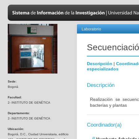
Laboratorio
Secuenciación
Descripción
|
Coordinad
especializados
Sede:
Descripción
Bogotá
Facultad:
Realización se secuenc
2- INSTITUTO DE GENÉTICA
bacterias y plantas
Departamento:
2- INSTITUTO DE GENÉTICA
Coordinador(a)
Ubicación:
Bogotá, D.C., Ciudad Universitaria, edificio