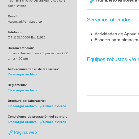
Humberto Arboleda
426 - INSTITUTO DE GENETICA, piso 1,
salón 1º piso
E-mail:
Servicios ofrecidos
jvalenciari@unal.edu.co
Teléfono:
Actividades de Apoyo a
(57 1) 3165000 Ext.11625
Espacio para almacena
Horario atención:
Lunes a Jueves 8 am a 5 pm viernes 7:00
Equipos robustos y/o 
am a 4:00 pm
Acto administrativo de las tarifas:
Descargar archivo
Reglamento:
Descargar archivo
Brochure del laboratorio:
Descargar archivo
|
Enlace externo
Condiciones de prestación del servicio:
Descargar archivo
|
Enlace externo
Página web