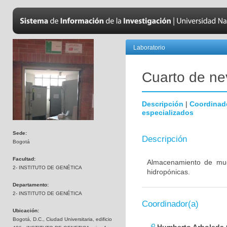
Laboratorio
Cuarto de nev
Descripción
|
Coordinad
especializados
Sede:
Descripción
Bogotá
Facultad:
Almacenamiento de mues
2- INSTITUTO DE GENÉTICA
hidropónicas.
Departamento:
2- INSTITUTO DE GENÉTICA
Coordinador(a)
Ubicación:
Bogotá, D.C., Ciudad Universitaria, edificio