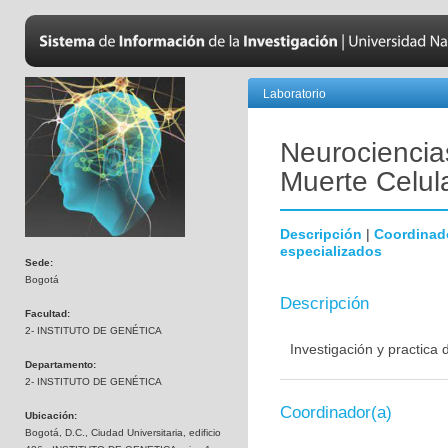
Laboratorio
Neurociencias
Muerte Celul
Descripción
|
Coordinad
especializados
Sede:
Bogotá
Descripción
Facultad:
2- INSTITUTO DE GENÉTICA
Investigación y practica
Departamento:
2- INSTITUTO DE GENÉTICA
Coordinador(a)
Ubicación:
Bogotá, D.C., Ciudad Universitaria, edificio