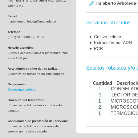
426 - INSTITUTO DE GENETICA, piso 1,
Humberto Arboleda
salón 1 y 2
E-mail:
maesneuroc_fmbog@unal.edu.co
Servicios ofrecidos
Teléfono:
Cultivo celular
(57 1) 3165000 Ext.11623
Extracción por ADN
Horario atención:
PCR
Lunes a Jueves 8 am a 5 pm viernes 7:00
am a 4:00 pm
Equipos robustos y/o 
Acto administrativo de las tarifas:
El archivo de tarifas no ha sido cargado
Cantidad
Descripci
Reglamento:
1
CONGELADO
Descargar archivo
1
LECTOR DE
Brochure del laboratorio:
1
MICROSCOP
| El archivo o link de tarifas no ha sido
2
MICROSCOP
cargado
1
TERMOCIC
Condiciones de prestación del servicio:
| El archivo o link de condiciones de
servicio no ha sido cargado